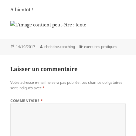
A bientôt !
Publié
Auteur
Catégories
14/10/2017
christine.coaching
exercices pratiques
le
Laisser un commentaire
Votre adresse e-mail ne sera pas publiée.
Les champs obligatoires
sont indiqués avec
*
COMMENTAIRE
*